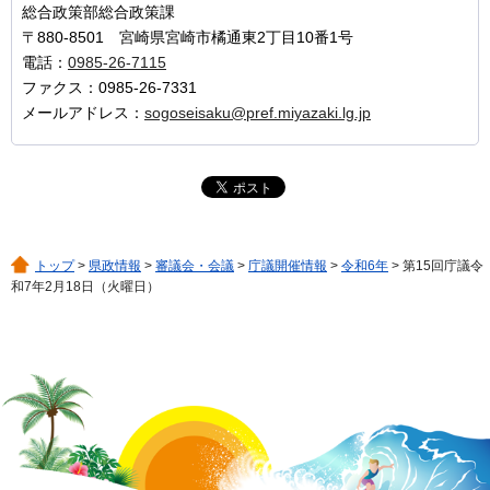
総合政策部総合政策課
〒880-8501 宮崎県宮崎市橘通東2丁目10番1号
電話：
0985-26-7115
ファクス：0985-26-7331
メールアドレス：
sogoseisaku@pref.miyazaki.lg.jp
トップ
>
県政情報
>
審議会・会議
>
庁議開催情報
>
令和6年
> 第15回庁議令
和7年2月18日（火曜日）