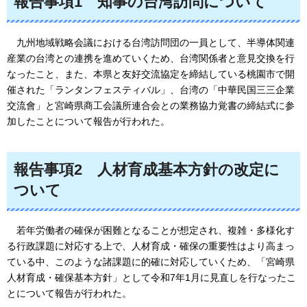
報告事項1
知事の台湾訪問について
九州地域戦略会議における台湾訪問団の一員として、半導体関連
産業の台湾との連携を進めていくため、台湾関係者と意見交換を行
なったこと、また、本県と友好交流協定を締結している桃園市で開
催された「ランタンフェスティバル」、台湾の「中華民国三三企業
交流會」と宮崎県商工会議所連合会との業務協力覚書の締結式に参
加したことについて報告が行われた。
報告事項2
人材育成基本方針の改定に
ついて
若年労働者の確保が困難となることが想定され、複雑・多様化す
る行政課題に対応する上で、人材育成・確保の重要性はより高まっ
ている中、このような諸課題に的確に対応していくため、「宮崎県
人材育成・確保基本方針」として令和7年1月に見直しを行なったこ
とについて報告が行われた。