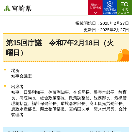
緊急・
宮崎県
災害情報
閲覧補助
検索
Language
メニュー
掲載開始日：2025年2月27日
更新日：2025年2月27日
第15回庁議
令和7年2月18日（火
曜日）
場所
知事会議室
出席者
知事、日隈副知事、佐藤副知事、企業局長、警察本部長、教育
長、病院局長、総合政策部長、政策調整監、総務部長、危機管
理統括監、福祉保健部長、環境森林部長、商工観光労働部長、
農政水産部長、県土整備部長、宮崎国スポ・障スポ局長、会計
管理者