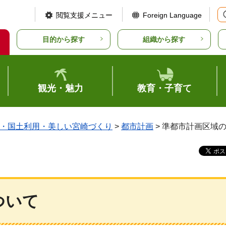
閲覧支援メニュー
Foreign Language
目的から探す
組織から探す
観光・魅力
教育・子育て
・国土利用・美しい宮崎づくり
>
都市計画
> 準都市計画区域
ついて