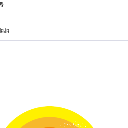
号
g.jp