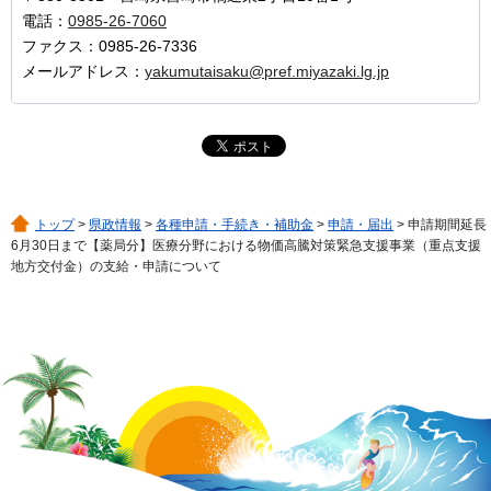
電話：
0985-26-7060
ファクス：0985-26-7336
メールアドレス：
yakumutaisaku@pref.miyazaki.lg.jp
トップ
>
県政情報
>
各種申請・手続き・補助金
>
申請・届出
> 申請期間延長
6月30日まで【薬局分】医療分野における物価高騰対策緊急支援事業（重点支援
地方交付金）の支給・申請について