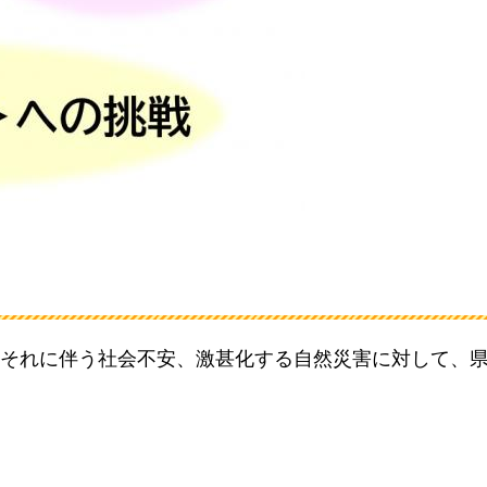
それに伴う社会不安、激甚化する自然災害に対して、