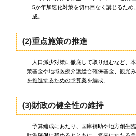
5か年加速化対策を切れ目なく講じるため
成
。
(2)重点施策の推進
人
口減少対策に徹底して取り組むなど、本
策基金や地域医療介護総合確保基金、観光み
を推進するための予算案
を編成。
(3)財政の健全性の維持
予
算編成にあたり、国庫補助や地方創生臨
財源確保に
努
め
る
とともに、将来にわたる負