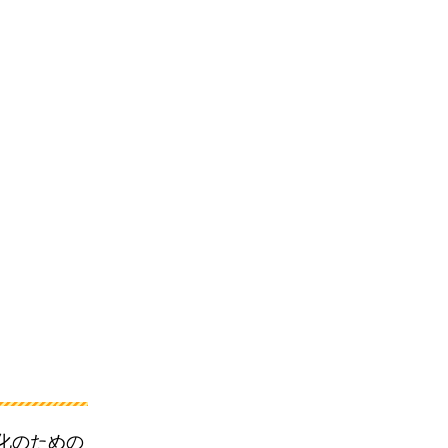
化のための