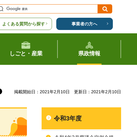
よくある質問から探す
事業者の方へ
しごと・産業
県政情報
掲載開始日：2021年2月10日
更新日：2021年2月10日
令和3年度