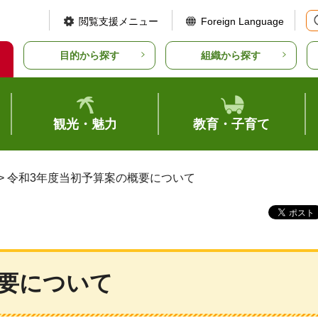
閲覧支援メニュー
Foreign Language
目的から探す
組織から探す
観光・魅力
教育・子育て
> 令和3年度当初予算案の概要について
概要について