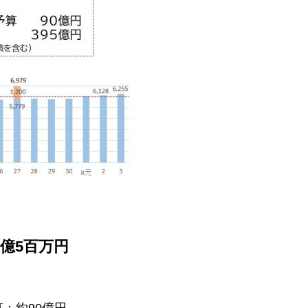
5億5百万円