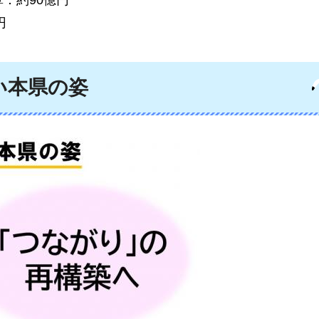
：約90億円
円
い本県の姿