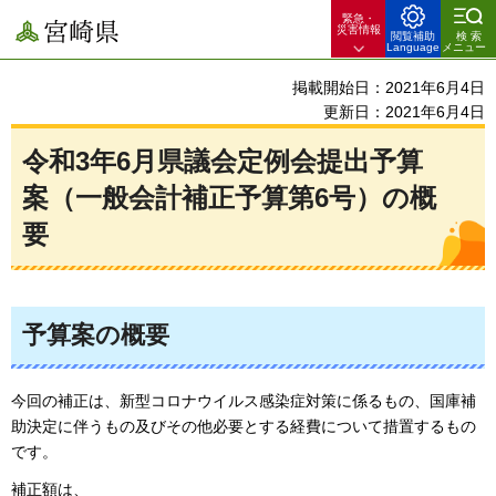
緊急・
宮崎県
災害情報
閲覧補助
検索
Language
メニュー
掲載開始日：2021年6月4日
更新日：2021年6月4日
令和3年6月県議会定例会提出予算
案（一般会計補正予算第6号）の概
要
予算案の概要
今回の補正は、新型コロナウイルス感染症対策に係るもの、国庫補
助決定に伴うもの及びその他必要とする経費について措置するもの
です。
補正額は、