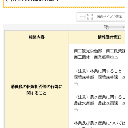
画面サイズで表示
相談内容
情報受付窓口
商工観光労働部
商
工政策課
商工団体・商業振興担当
（注意）林業に関すること
環境森林部
環
境森林課
企
当
消費税の転嫁拒否等の行為に
関すること
（注意）農水産業に関するこ
農政水産部
農
政企画課
企
当
林業及び農水産業については