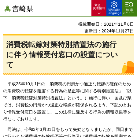
緊急・
宮崎県
災害情報
閲覧補助
検索
Language
メニュー
掲載開始日：2021年11月8日
更新日：2024年11月27日
消費税転嫁対策特別措置法の施行
に伴う情報受付窓口の設置につい
て
平成25年10月1日の「
消費税の円滑かつ適正な転嫁の確保のため
の消費税の転嫁を阻害する行為の是正等に関する特別措置法」（以
下「消費税転嫁対策特別措置法」という。）施行に伴い、国及び県
では、消費税の円滑かつ適正な転嫁が確保されるよう、下記のとお
り情報受付窓口を設置し、この法律に違反する行為の情報収集等を
行なっております。
同
法は、令和3年3月31日をもって失効となりましたが、同日まで
に行われた消費税の転嫁拒否等の行為又は消費税の転嫁を阻害する