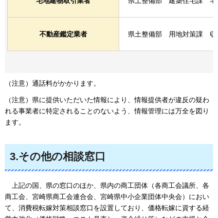
宅地建物取引業者
県土整備部
建
築住宅課
宅
不動産鑑定業者
県土整備部
用
地対策課
収
（注意）通話料がかかります。
（注意）県に提供いただいた情報により、情報提供者が違反の疑わ
れる事業者に特定されることのないよう、情報管理には万全を図り
ます。
3.その他の相談窓口
上記の国
、県の窓口のほか、県内の商工団体（各商工会議所、各
商工会、宮崎県商工会連合会、宮崎県中小企業団体中央会）におい
て、消費税転嫁対策相談窓口を設置しており、価格転嫁に資する経