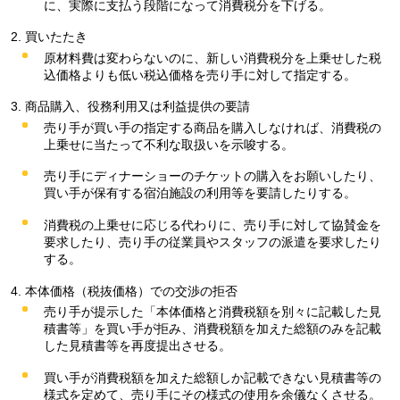
に、実際に支払う段階になって消費税分を下げる。
買いたたき
原材料費は変わらないのに、新しい消費税分を上乗せした税
込価格よりも低い税込価格を売り手に対して指定する。
商品購入、役務利用又は利益提供の要請
売り手が買い手の指定する商品を購入しなければ、消費税の
上乗せに当たって不利な取扱いを示唆する。
売り手にディナーショーのチケットの購入をお願いしたり、
買い手が保有する宿泊施設の利用等を要請したりする。
消費税の上乗せに応じる代わりに、売り手に対して協賛金を
要求したり、売り手の従業員やスタッフの派遣を要求したり
する。
本体価格（税抜価格）での交渉の拒否
売り手が提示した「本体価格と消費税額を別々に記載した見
積書等」を買い手が拒み、消費税額を加えた総額のみを記載
した見積書等を再度提出させる。
買い手が消費税額を加えた総額しか記載できない見積書等の
様式を定めて、売り手にその様式の使用を余儀なくさせる。