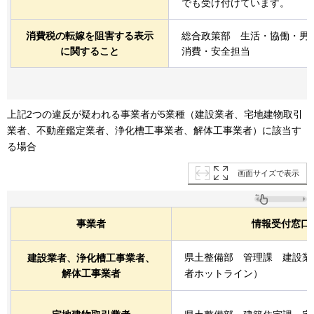
でも受け付けています。
消費税の転嫁を阻害する表示
総合政策部
生活
・協働・男
に関すること
消費・安全担当
上記2つの違反が疑われる事業者が5業種（建設業者、宅地建物取引
業者、不動産鑑定業者、浄化槽工事業者、解体工事業者）に該当す
る場合
画面サイズで表示
事業者
情報受付窓口
県土整備部
管
理課
建
設業
建設業者、浄化槽工事業者、
解体工事業者
者ホットライン）