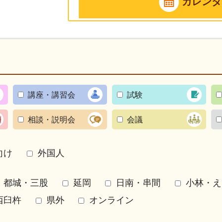
カレンダ
講座・講習会
試験
相談・説明会
会議
向け
外国人
都城・三股
延岡
日南・串間
小林・え
西臼杵
県外
オンライン