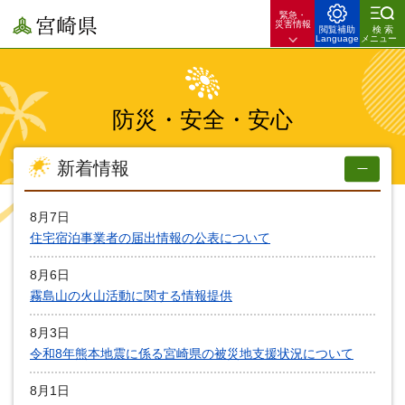
緊急・
宮崎県
災害情報
閲覧補助
検索
Language
メニュー
防災・安全・安心
新着情報
8月7日
住宅宿泊事業者の届出情報の公表について
8月6日
霧島山の火山活動に関する情報提供
8月3日
令和8年熊本地震に係る宮崎県の被災地支援状況について
8月1日