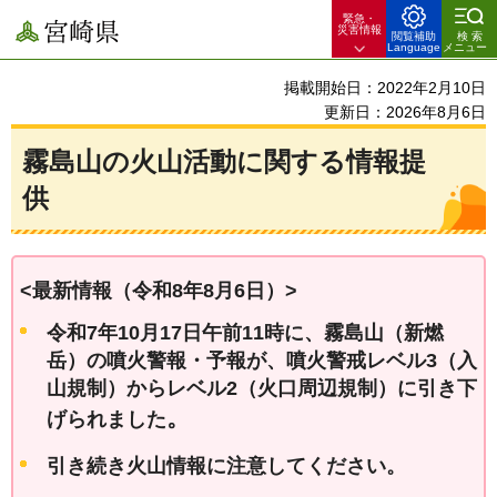
緊急・
宮崎県
災害情報
閲覧補助
検索
Language
メニュー
掲載開始日：2022年2月10日
更新日：2026年8月6日
霧島山の火山活動に関する情報提
供
<最新情報（令和8年8
月6
日）>
令和7年10月17日午前11時に、霧島山（新燃
岳）の噴火警報・予報が、噴火警戒レベル3（入
山規制）からレベル2（火口周辺規制）に引き下
。
げられました
引き続き火山情報に注意してください。