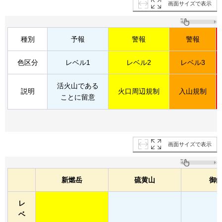
画面サイズで表示
種別
予報
警報
警報
色区分
レベル1
レベル2
レベル3
活火山である
説明
火口周辺規制
入山規制
ことに留意
画面サイズで表示
新燃岳
硫黄山
御
レ
ベ