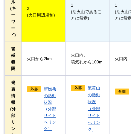
ル
1
1
(キ
2
(活火山であるこ
(活火山
ー
(火口周辺規制)
とに留意)
とに留意)
ワ
ー
ド)
警
火口内、
戒
火口から2km
火口内
範
噴気孔から100m
囲
発
硫黄山
表
新燃岳
の活動
情
の活動
状況
報
状況
（外部
(外
（外部
部
サイト
サイト
リ
へリン
へリン
ン
ク）
ク）