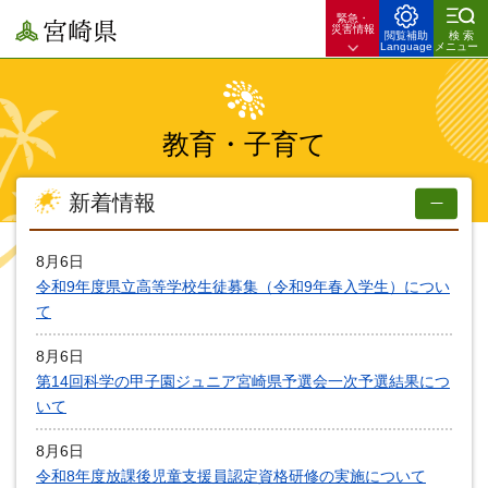
緊急・
宮崎県
災害情報
閲覧補助
検索
Language
メニュー
教育・子育て
新着情報
8月6日
令和9年度県立高等学校生徒募集（令和9年春入学生）につい
て
8月6日
第14回科学の甲子園ジュニア宮崎県予選会一次予選結果につ
いて
8月6日
令和8年度放課後児童支援員認定資格研修の実施について