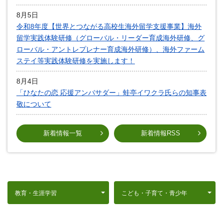
8月5日
令和8年度【世界とつながる高校生海外留学支援事業】海外
留学実践体験研修（グローバル・リーダー育成海外研修、グ
ローバル・アントレプレナー育成海外研修）、海外ファーム
ステイ等実践体験研修を実施します！
8月4日
「ひなたの恋 応援アンバサダー」蛙亭イワクラ氏らの知事表
敬について
新着情報一覧
新着情報RSS
教育・生涯学習
こども・子育て・青少年