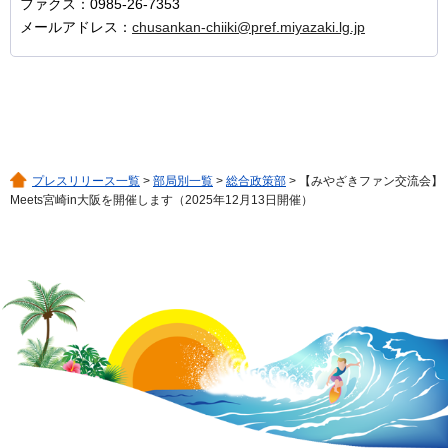
ファクス：0985-26-7353
メールアドレス：
chusankan-chiiki@pref.miyazaki.lg.jp
プレスリリース一覧
>
部局別一覧
>
総合政策部
> 【みやざきファン交流会】
Meets宮崎in大阪を開催します（2025年12月13日開催）