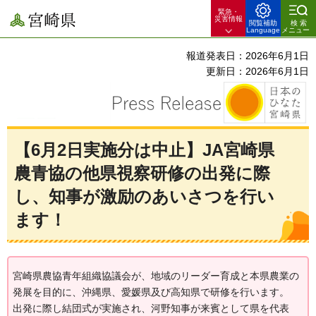
緊急・
宮崎県
災害情報
閲覧補助
検索
Language
メニュー
報道発表日：2026年6月1日
更新日：2026年6月1日
【6月2日実施分は中止】JA宮崎県
農青協の他県視察研修の出発に際
し、知事が激励のあいさつを行い
ます！
宮崎県農協青年組織協議会が、地域のリーダー育成と本県農業の
発展を目的に、沖縄県、愛媛県及び高知県で研修を行います。
出発に際し結団式が実施され、河野知事が来賓として県を代表