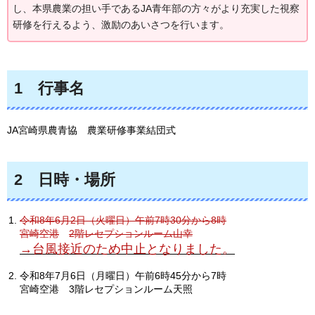
し、本県農業の担い手であるJA青年部の方々がより充実した視察
研修を行えるよう、激励のあいさつを行います。
1
行
事名
JA宮崎県農青協
農業研修事業結団式
2
日
時・場所
令和8年6月2日（火曜日）午前7時30分から8時
宮崎空港
2階レセプションルーム山幸
→台風接近のため中止となりました。
令和8年7月6日（月曜日）午前6時45分から7時
宮崎空港
3階レセプションルーム天照