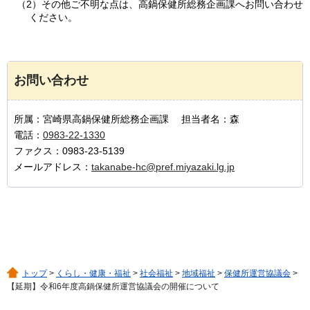
（2）その他ご不明な点は、高鍋保健所総務企画課へお問い合わせ
ください。
お問い合わせ
所属：宮崎県高鍋保健所総務企画課 担当者名：森
電話：
0983-22-1330
ファクス：0983-23-5139
メールアドレス：
takanabe-hc@pref.miyazaki.lg.jp
トップ
>
くらし・健康・福祉
>
社会福祉
>
地域福祉
>
保健所運営協議会
>
【延期】令和6年度高鍋保健所運営協議会の開催について