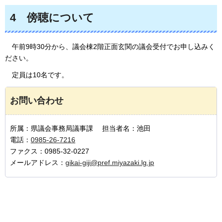
4
傍
聴について
午前9時30分
から、議会棟2階正面玄関の議会受付でお申し込みく
ださい。
定員
は10名です。
お問い合わせ
所属：県議会事務局議事課 担当者名：池田
電話：
0985-26-7216
ファクス：0985-32-0227
メールアドレス：
gikai-giji@pref.miyazaki.lg.jp