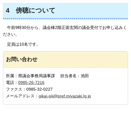
4
傍
聴について
午前9時30分
から、議会棟2階正面玄関の議会受付でお申し込みく
ださい。
定員
は10名です。
お問い合わせ
所属：県議会事務局議事課 担当者名：池田
電話：
0985-26-7216
ファクス：0985-32-0227
メールアドレス：
gikai-giji@pref.miyazaki.lg.jp