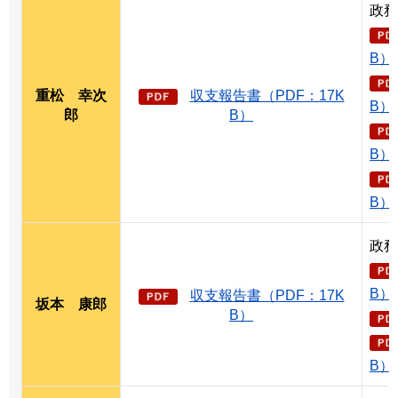
政務
B）
重松
幸
次
収支報告書（PDF：17K
B）
郎
B）
B）
B）
政務
B）
収支報告書（PDF：17K
坂本
康
郎
B）
B）