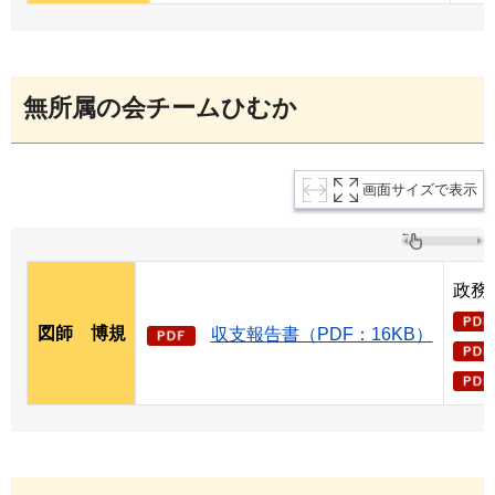
無所属の会チームひむか
画面サイズで表示
政務
図師
博
規
収支報告書（PDF：16KB）