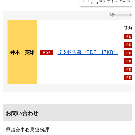
画面サイズで表示
政務
井本
英
雄
収支報告書（PDF：17KB）
お問い合わせ
県議会事務局総務課