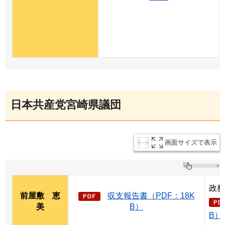
日本共産党宮崎県議団
画面サイズで表示
政務
前屋敷
恵
収支報告書（PDF：18K
美
B）
B）