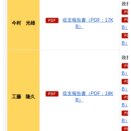
政務
収支報告書（PDF：17K
今村
光
雄
B）
B）
B）
政務
B）
B）
収支報告書（PDF：18K
工藤
隆
久
B）
B）
B）