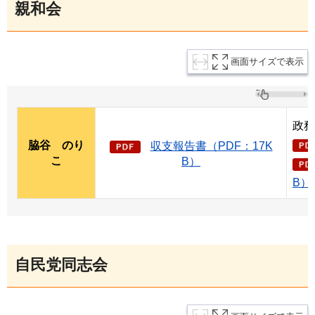
親和会
画面サイズで表示
政務
脇谷
の
り
収支報告書（PDF：17K
こ
B）
B）
自民党同志会