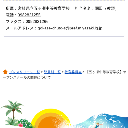
所属：宮崎県立五ヶ瀬中等教育学校 担当者名：園田（教頭）
電話：
0982821255
ファクス：0982821266
メールアドレス：
gokase-chuto-s@pref.miyazaki.lg.jp
プレスリリース一覧
>
部局別一覧
>
教育委員会
> 【五ヶ瀬中等教育学校】オ
ープンスクールの開催について