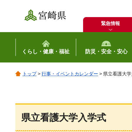
宮崎県
緊急情報
くらし・健康・福祉
防災・安全・安心
トップ
>
行事・イベントカレンダー
> 県立看護大
県立看護大学入学式