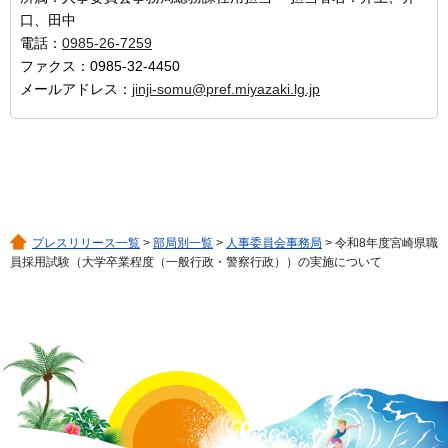
口、田中
電話：
0985-26-7259
ファクス：0985-32-4450
メールアドレス：
jinji-somu@pref.miyazaki.lg.jp
プレスリリース一覧
>
部局別一覧
>
人事委員会事務局
> 令和8年度宮崎県職
員採用試験（大学卒業程度（一般行政・警察行政））の実施について