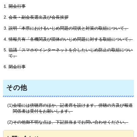
開会行事
会長・副会長選出及び会長挨拶
説明「本県におけるいじめ問題の現状と対策の取組について」
情報共有「各機関及び団体のいじめ問題に対する取組について」
協議「スマホやインターネットを介したいじめ防止の取組につい
て」
閉会行事
その他
(1)
会場には傍聴席のほか、記者席を設けます。傍聴の方及び報道
関係者は受付をお願いします。
(2)
その他御不明な点は、下記担当までお問い合わせください。