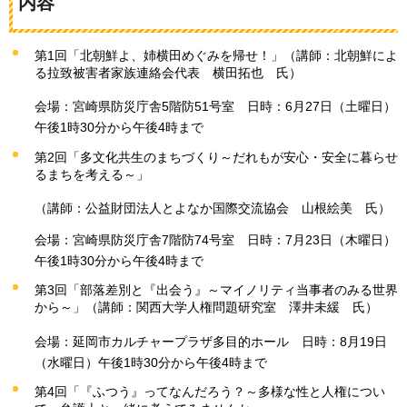
内容
第1回「北朝鮮よ、姉横田めぐみを帰せ！」（講師：北朝鮮によ
る拉致被害者家族連絡会代表
横
田拓也
氏
）
会場：宮崎県防災庁舎5階防51号室
日
時：6月27日（土曜日）
午後1時30分から午後4時まで
第2回「多文化共生のまちづくり～だれもが安心・安全に暮らせ
るまちを考える～」
（講師：公益財団法人とよなか国際交流協会
山
根絵美
氏
）
会場：宮崎県防災庁舎7階防74号室
日
時：7月23日（木曜日）
午後1時30分から午後4時まで
第3回「部落差別と『出会う』～マイノリティ当事者のみる世界
から～」（講師：関西大学人権問題研究室
澤
井未緩
氏
）
会場：延岡市カルチャープラザ多目的ホール
日
時：8月19日
（水曜日）午後1時30分から午後4時まで
第4回「『ふつう』ってなんだろう？～多様な性と人権につい