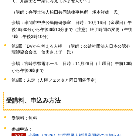
て、弁護士と一緒に考えてみませんか～」
（講師：弁護士法人松田共同法律事務所
塚
本祥雄
氏
）
会場：串間市中央公民館研修室
日
時：10月16日（金曜日）午
後1時30分から午後3時10分まで（注意）終了時間の変更（午後
4時→午後3時10分）
第5回「DVから考える人権」（講師：公益社団法人日本公認心
理師協会会長
信
田さよ子
氏
）
会場：宮崎県県電ホール
日
時：11月28日（土曜日）午前10時
から午後0時まで
第6回：未定（人権フェスタと同日開催予定）
受講料、申込み方法
受講料：無料
参加申込：
令和8（2026）年度県民人権講座開催のお知らせ