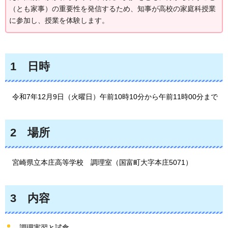
（とも家事）の重要性を発信するため、知事が高校の家庭科授業
に参加し、授業を体験します。
1
日
時
令
和7年12月9日（火曜日）午前10時10分から午前11時00分まで
2
場
所
宮崎
県立本庄高等学校
調理室
（国富町大字本庄5071）
3
内容
調理実習と試食