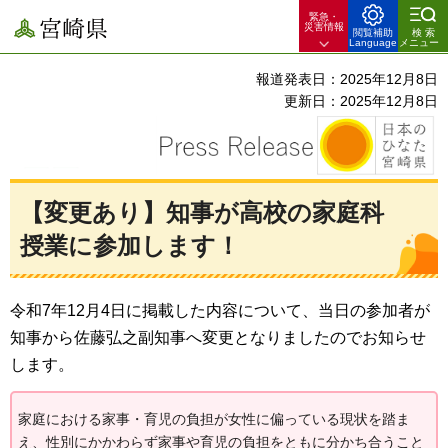
緊急・
宮崎県
災害情報
閲覧補助
検索
Language
メニュー
報道発表日：2025年12月8日
更新日：2025年12月8日
【変更あり】知事が高校の家庭科
授業に参加します！
令和7年12月4日に掲載した内容について、当日の参加者が
知事から佐藤弘之副知事へ変更となりましたのでお知らせ
します。
家庭における家事・育児の負担が女性に偏っている現状を踏ま
え、性別にかかわらず家事や育児の負担をともに分かち合うこと