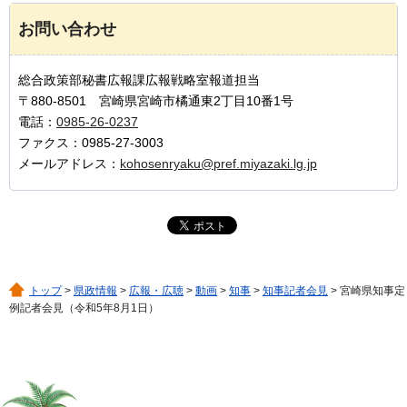
お問い合わせ
総合政策部秘書広報課広報戦略室報道担当
〒880-8501 宮崎県宮崎市橘通東2丁目10番1号
電話：
0985-26-0237
ファクス：0985-27-3003
メールアドレス：
kohosenryaku@pref.miyazaki.lg.jp
トップ
>
県政情報
>
広報・広聴
>
動画
>
知事
>
知事記者会見
> 宮崎県知事定
例記者会見（令和5年8月1日）