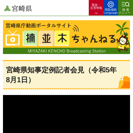
緊急・
宮崎県
災害情報
閲覧補助
検索
Language
メニュー
宮崎県庁動画ポータルサイト 楠並木ちゃんねる 宮崎県のできごとや
暮らしのお役立ち情報を配信！
宮崎県知事定例記者会見（令和5年
8月1日）