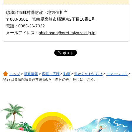
総務部市町村課財政・地方債担当
〒880-8501 宮崎県宮崎市橘通東2丁目10番1号
電話：
0985-26-7022
メールアドレス：
shichoson@pref.miyazaki.lg.jp
トップ
>
県政情報
>
広報・広聴
>
動画
>
県からのお知らせ
>
コマーシャル
>
第27回参議院議員通常選挙CM「自分の声、届けに行こう。」