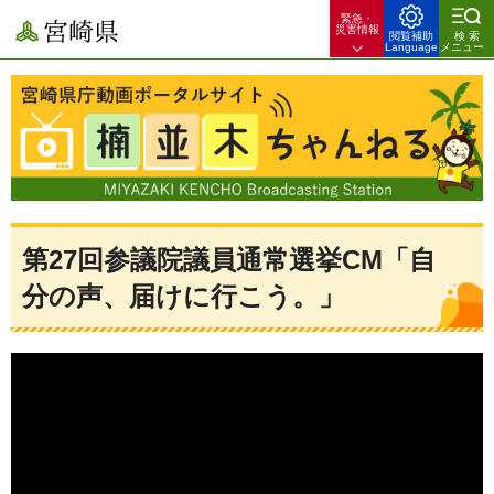
緊急・
宮崎県
災害情報
閲覧補助
検索
Language
メニュー
宮崎県庁動画ポータルサイト 楠並木ちゃんねる 宮崎県のできごとや
暮らしのお役立ち情報を配信！
第27回参議院議員通常選挙CM「自
分の声、届けに行こう。」