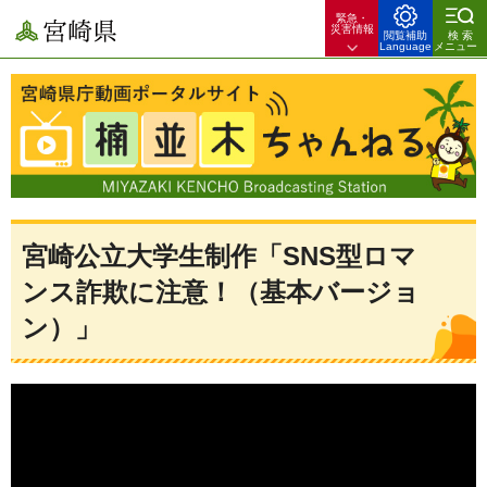
緊急・
宮崎県
災害情報
閲覧補助
検索
Language
メニュー
宮崎県庁動画ポータルサイト 楠並木ちゃんねる 宮崎県のできごとや
暮らしのお役立ち情報を配信！
宮崎公立大学生制作「SNS型ロマ
ンス詐欺に注意！（基本バージョ
ン）」