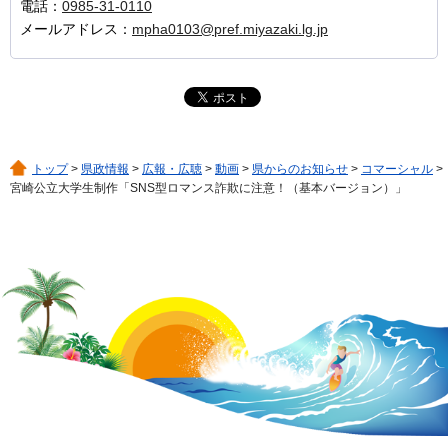
電話：
0985-31-0110
メールアドレス：
mpha0103@pref.miyazaki.lg.jp
トップ
>
県政情報
>
広報・広聴
>
動画
>
県からのお知らせ
>
コマーシャル
>
宮崎公立大学生制作「SNS型ロマンス詐欺に注意！（基本バージョン）」