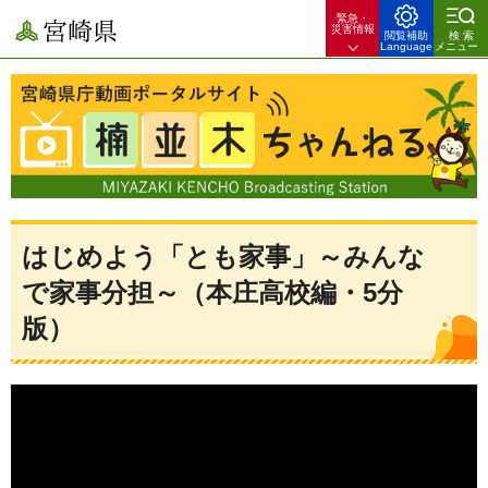
緊急・
宮崎県
災害情報
閲覧補助
検索
Language
メニュー
宮崎県庁動画ポータルサイト 楠並木ちゃんねる 宮崎県のできごとや
暮らしのお役立ち情報を配信！
はじめよう「とも家事」～みんな
で家事分担～（本庄高校編・5分
版）