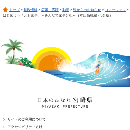
トップ
>
県政情報
>
広報・広聴
>
動画
>
県からのお知らせ
>
コマーシャル
>
はじめよう「とも家事」～みんなで家事分担～（本庄高校編・5分版）
日本のひなた 宮崎県
MIYAZAKI PREFECTURE
サイトのご利用について
アクセシビリティ方針