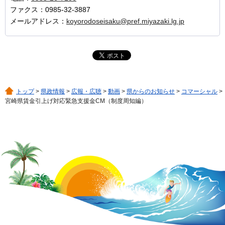
ファクス：0985-32-3887
メールアドレス：
koyorodoseisaku@pref.miyazaki.lg.jp
トップ
>
県政情報
>
広報・広聴
>
動画
>
県からのお知らせ
>
コマーシャル
>
宮崎県賃金引上げ対応緊急支援金CM（制度周知編）