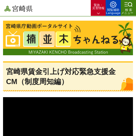
緊急・
宮崎県
災害情報
閲覧補助
検索
Language
メニュー
宮崎県庁動画ポータルサイト 楠並木ちゃんねる 宮崎県のできごとや
暮らしのお役立ち情報を配信！
宮崎県賃金引上げ対応緊急支援金
CM（制度周知編）