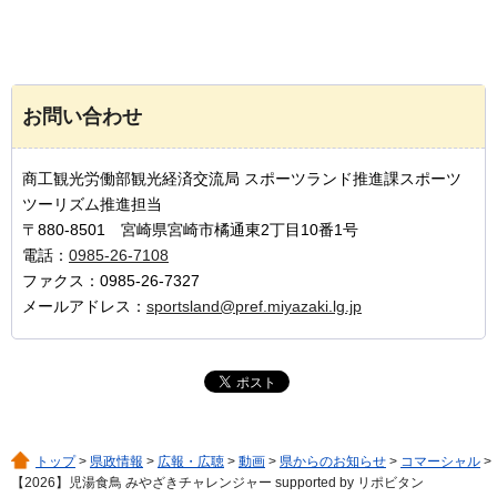
お問い合わせ
商工観光労働部観光経済交流局 スポーツランド推進課スポーツ
ツーリズム推進担当
〒880-8501 宮崎県宮崎市橘通東2丁目10番1号
電話：
0985-26-7108
ファクス：0985-26-7327
メールアドレス：
sportsland@pref.miyazaki.lg.jp
トップ
>
県政情報
>
広報・広聴
>
動画
>
県からのお知らせ
>
コマーシャル
>
【2026】児湯食鳥 みやざきチャレンジャー supported by リポビタン