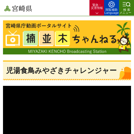
緊急・
宮崎県
災害情報
閲覧補助
検索
Language
メニュー
宮崎県庁動画ポータルサイト 楠並木ちゃんねる 宮崎県のできごとや
暮らしのお役立ち情報を配信！
児湯食鳥みやざきチャレンジャー