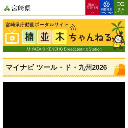
緊急・
宮崎県
災害情報
閲覧補助
検索
Language
メニュー
宮崎県庁動画ポータルサイト 楠並木ちゃんねる 宮崎県のできごとや
暮らしのお役立ち情報を配信！
マイナビ ツール・ド・九州2026