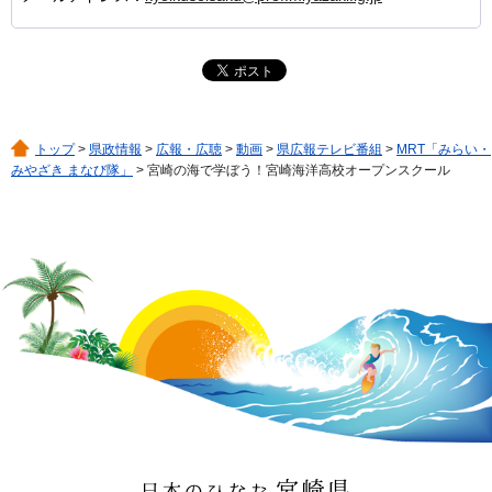
トップ
>
県政情報
>
広報・広聴
>
動画
>
県広報テレビ番組
>
MRT「みらい・
みやざき まなび隊」
> 宮崎の海で学ぼう！宮崎海洋高校オープンスクール
日本のひなた 宮崎県