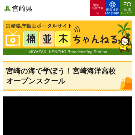
緊急・
宮崎県
災害情報
閲覧補助
検索
Language
メニュー
宮崎県庁動画ポータルサイト 楠並木ちゃんねる 宮崎県のできごとや
暮らしのお役立ち情報を配信！
宮崎の海で学ぼう！宮崎海洋高校
オープンスクール