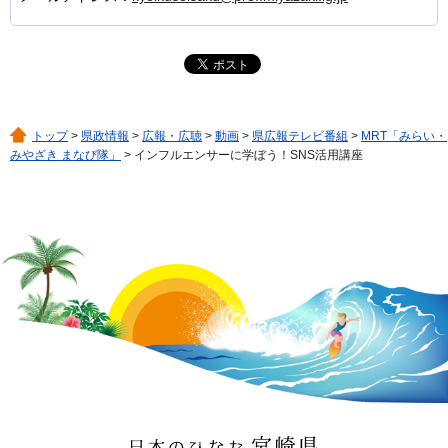
トップ
>
県政情報
>
広報・広聴
>
動画
>
県広報テレビ番組
>
MRT「みらい・
みやざき まなび隊」
> インフルエンサーに学ぼう！SNS活用講座
日本のひなた 宮崎県