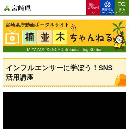
緊急・
宮崎県
災害情報
閲覧補助
検索
Language
メニュー
宮崎県庁動画ポータルサイト 楠並木ちゃんねる 宮崎県のできごとや
暮らしのお役立ち情報を配信！
インフルエンサーに学ぼう！SNS
活用講座