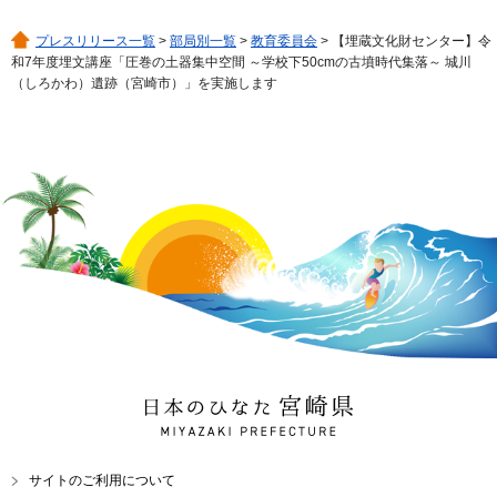
プレスリリース一覧
>
部局別一覧
>
教育委員会
> 【埋蔵文化財センター】令
和7年度埋文講座「圧巻の土器集中空間 ～学校下50cmの古墳時代集落～ 城川
（しろかわ）遺跡（宮崎市）」を実施します
日本のひなた 宮崎県
MIYAZAKI PREFECTURE
サイトのご利用について