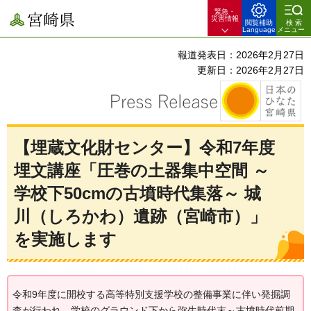
緊急・
宮崎県
災害情報
閲覧補助
検索
Language
メニュー
報道発表日：2026年2月27日
更新日：2026年2月27日
【埋蔵文化財センター】令和7年度
埋文講座「圧巻の土器集中空間 ～
学校下50cmの古墳時代集落～ 城
川（しろかわ）遺跡（宮崎市）」
を実施します
令和9年度に開校する高等特別支援学校の整備事業に伴い発掘調
査が行われ、学校のグラウンド下から弥生時代末～古墳時代前期