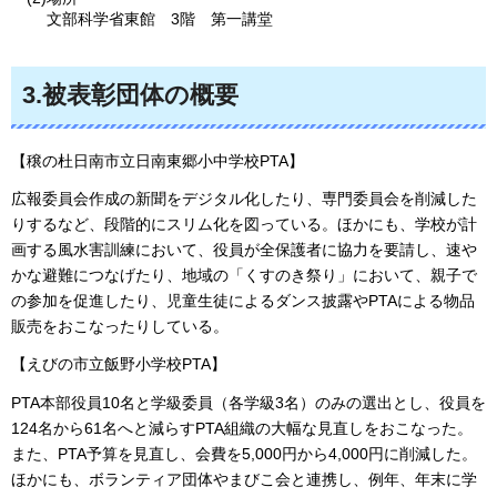
文部科学省東館
3階
第一講堂
3.被表彰団体の概要
【穣の杜日南市立日南東郷小中学校PTA】
広報委員会作成の新聞をデジタル化したり、専門委員会を削減した
りするなど、段階的にスリム化を図っている。ほかにも、学校が計
画する風水害訓練において、役員が全保護者に協力を要請し、速や
かな避難につなげたり、地域の「くすのき祭り」において、親子で
の参加を促進したり、児童生徒によるダンス披露やPTAによる物品
販売をおこなったりしている。
【えびの市立飯野小学校PTA】
PTA本部役員10名と学級委員（各学級3名）のみの選出とし、役員を
124名から61名へと減らすPTA組織の大幅な見直しをおこなった。
また、PTA予算を見直し、会費を5,000円から4,000円に削減した。
ほかにも、ボランティア団体やまびこ会と連携し、例年、年末に学