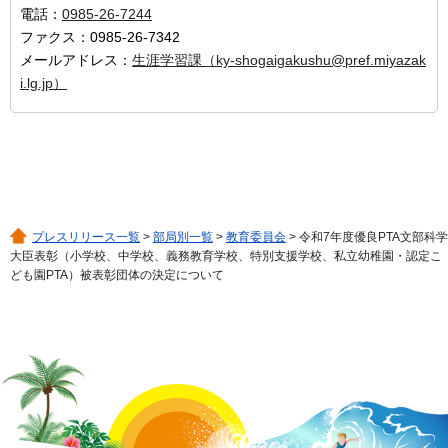
電話：
0985-26-7244
ファクス：0985-26-7342
メールアドレス：
生涯学習課（ky-shogaigakushu@pref.miyazak
i.lg.jp）
プレスリリース一覧
>
部局別一覧
>
教育委員会
> 令和7年度優良PTA文部科学
大臣表彰（小学校、中学校、義務教育学校、特別支援学校、私立幼稚園・認定こ
ども園PTA）被表彰団体の決定について