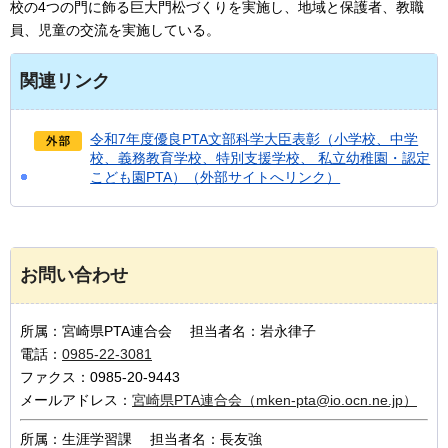
校の4つの門に飾る巨大門松づくりを実施し、地域と保護者、教職
員、児童の交流を実施している。
関連リンク
令和7年度優良PTA文部科学大臣表彰（小学校、中学
校、義務教育学校、特別支援学校、 私立幼稚園・認定
こども園PTA）（外部サイトへリンク）
お問い合わせ
所属：宮崎県PTA連合会 担当者名：岩永律子
電話：
0985-22-3081
ファクス：0985-20-9443
メールアドレス：
宮崎県PTA連合会（mken-pta@io.ocn.ne.jp）
所属：生涯学習課 担当者名：長友強