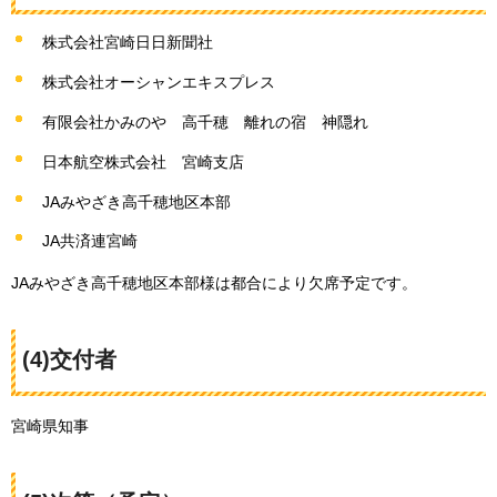
株式会社宮崎日日新聞社
株式会社オーシャンエキスプレス
有限会社かみのや
高
千穂
離
れの宿
神
隠れ
日本航空株式会社
宮
崎支店
JAみやざき高千穂地区本部
JA共済連宮崎
JAみやざき高千穂地区本部様は都合により欠席予定です。
(4)交付者
宮崎県知事