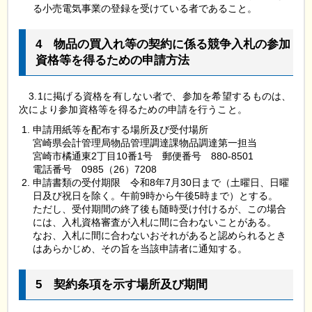
る小売電気事業の登録を受けている者であること。
4
物
品の買入れ等の契約に係る競争入札の参加
資格等を得るための申請方法
3
.1に掲げる資格を有しない者で、参加を希望するものは、
次により参加資格等を得るための申請を行うこと。
申請用紙等を配布する場所及び受付場所
宮崎県会計管理局物品管理調達課物品調達第一担当
宮崎市橘通東2丁目10番1号
郵
便番号
8
80-8501
電話番号
0
985（26）7208
申請書類の受付期限
令
和8年7月30日まで（土曜日、日曜
日及び祝日を除く。午前9時から午後5時まで）とする。
ただし、受付期間の終了後も随時受け付けるが、この場合
には、入札資格審査が入札に間に合わないことがある。
なお、入札に間に合わないおそれがあると認められるとき
はあらかじめ、その旨を当該申請者に通知する。
5
契
約条項を示す場所及び期間