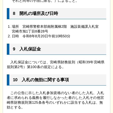
それと同等の手段に限る。）によること。
8
開
札の場所及び日時
場所
宮
崎県警察本部南附属棟2階
施
設装備課入札室
宮崎市旭1丁目8番28号
日時
令
和8年8月20日午前10時50分
9
入
札保証金
入
札保証金については、宮崎県財務規則（昭和39年宮崎県
規則第2号）第100条の規定による。
10
入
札の無効に関する事項
こ
の公告に示した入札参加資格のない者のした入札、入札
者に求められる義務を履行しなかった者のした入札その他宮
崎県財務規則第125条各号のいずれかに該当する入札は、無
効とする。