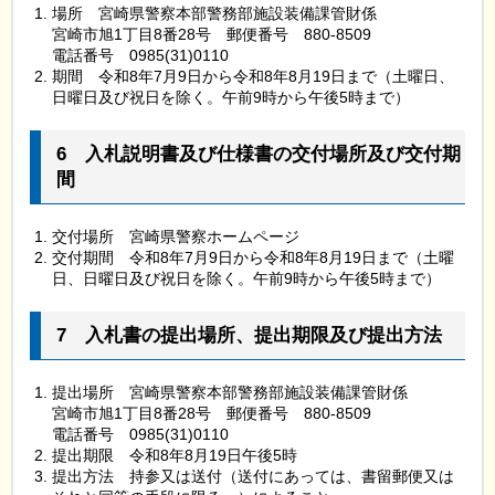
場所
宮
崎県警察本部警務部施設装備課管財係
宮崎市旭1丁目8番28号
郵
便番号
8
80-8509
電話番号
0
985(31)0110
期間
令
和8年7月9日から令和8年8月19日まで（土曜日、
日曜日及び祝日を除く。午前9時から午後5時まで）
6
入
札説明書及び仕様書の交付場所及び交付期
間
交付場所
宮
崎県警察ホームページ
交付期間
令
和8年7月9日から令和8年8月19日まで（土曜
日、日曜日及び祝日を除く。午前9時から午後5時まで）
7
入
札書の提出場所、提出期限及び提出方法
提出場所
宮
崎県警察本部警務部施設装備課管財係
宮崎市旭1丁目8番28号
郵
便番号
8
80-8509
電話番号
0
985(31)0110
提出期限
令
和8年8月19日午後5時
提出方法
持
参又は送付（送付にあっては、書留郵便又は