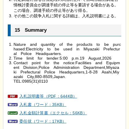
情検討委員会が調達手続の停止等を要請する場合がある。
この場合、調達手続の停止等があり得る。
その他この競争入札に関する詳細は、入札説明書による。
15
S
ummary
Nature
a
nd
q
uantity
o
f
t
he
p
roducts
t
o
b
e
p
urc
hased:Electricity
t
o
b
e
u
sed
i
n
M
iyazaki
P
refectur
al
P
olice
H
eadquarters.
Time
l
imit
f
or
t
ender:5:00
p
.m.19
A
ugust,2026
Contact
p
oint
f
or
t
he
n
otice:Facilities
a
nd
E
quipm
ent
D
ivision,Police
A
dministration
D
epartment,Miyaza
ki
P
refectural
P
olice
H
eadquarters,1-8-28
A
sahi,Miy
azaki
C
ity,880-8509,Japan.
TEL:0985(31)0110
入札説明書等（PDF：644KB）
入札書（ワード：35KB）
入札金額計算書（エクセル：56KB）
委任状（ワード：17KB）