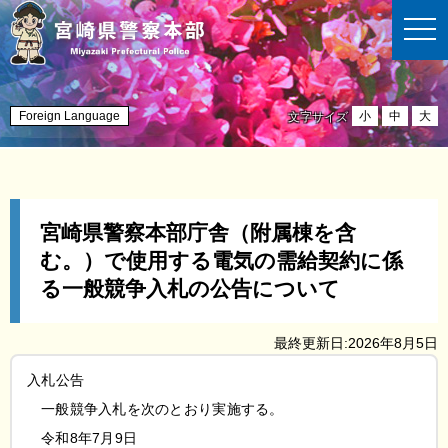
t
o
g
g
l
e
n
Foreign Language
小
中
大
文字サイズ
a
v
i
g
a
t
i
宮崎県警察本部庁舎（附属棟を含
o
n
む。）で使用する電気の需給契約に係
る一般競争入札の公告について
最終更新日:2026年8月5日
入札公告
一
般競争入札を次のとおり実施する。
令
和8年7月9日