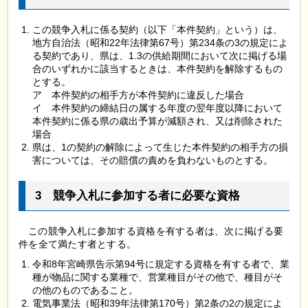
この競争入札に係る契約（以下「本件契約」という）は、
地方自治法（昭和22年法律第67号）第234条の3の規定によ
る契約であり、県は、1.3の供給期間において次に掲げる場
合のいずれかに該当するときは、本件契約を解除するもの
とする。
ア
本
件契約の相手方が本件契約に違反した場合
イ
本
件契約の締結日の属する年度の翌年度以降において
本件契約に係る県の歳出予算が減額され、又は削除された
場合
県は、1の契約の解除によって生じた本件契約の相手方の損
害については、その賠償の責めを負わないものとする。
3
競
争入札に参加する者に必要な資格
こ
の競争入札に参加する資格を有する者は、次に掲げる要
件を全て満たす者とする。
令和8年宮崎県告示第94号に規定する資格を有する者で、業
種が物品に関する業種で、営業種目がその他で、種目がそ
の他のものであること。
電気事業法（昭和39年法律第170号）第2条の2の規定によ