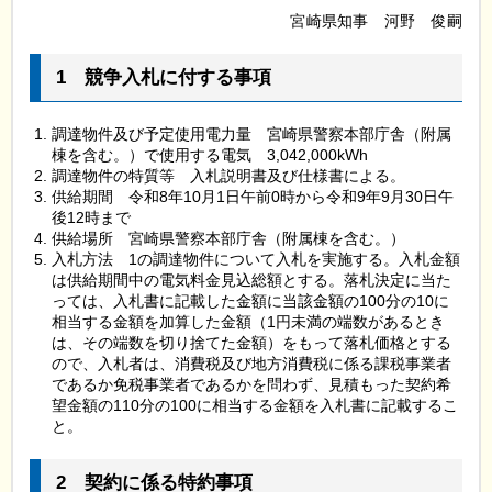
宮崎県知事
河
野
俊
嗣
1
競
争入札に付する事項
調達物件及び予定使用電力量
宮
崎県警察本部庁舎（附属
棟を含む。）で使用する電気
3
,042,000kWh
調達物件の特質等
入
札説明書及び仕様書による。
供給期間
令
和8年10月1日午前0時から令和9年9月30日午
後12時まで
供給場所
宮
崎県警察本部庁舎（附属棟を含む。）
入札方法
1
の調達物件について入札を実施する。入札金額
は供給期間中の電気料金見込総額とする。落札決定に当た
っては、入札書に記載した金額に当該金額の100分の10に
相当する金額を加算した金額（1円未満の端数があるとき
は、その端数を切り捨てた金額）をもって落札価格とする
ので、入札者は、消費税及び地方消費税に係る課税事業者
であるか免税事業者であるかを問わず、見積もった契約希
望金額の110分の100に相当する金額を入札書に記載するこ
と。
2
契
約に係る特約事項