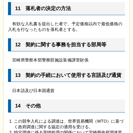
11
落
札者の決定の方法
有
効な入札書を提出した者で、予定価格以内で最低価格の
入札を行なったものを落札者とする。
12
契
約に関する事務を担当する部局等
宮
崎県警察本部警務部施設装備課管財係
13
契
約の手続において使用する言語及び通貨
日
本語及び日本国通貨
14
そ
の他
この競争入札による調達は、世界貿易機関（WTO）に基づ
く政府調達に関する協定の適用を受ける。
特定調達に係る苦情処理の関係において宮崎県政府調達苦