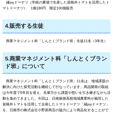
縁
joyドーナツ（学校の農場で生産した規格外トマトを活用したト
マトドーナツ）
1
個180円
限
定100個販売
4.販売する生徒
商
業マネジメント科「しんとくブランド班」生徒11名（3年生）
5.商業マネジメント科「しんとくブラン
ド班」について
商
業マネジメント科「しんとくブランド班」11名は、地域課題の
解決に向けた探究活動を継続して行なっています。商品開発の取組
は今年度で5年目を迎え、先輩方から課題や想いを引き継ぎながら活
動を進めてきました。今回は、日南振徳高校地域農業科が栽培した
規格外トマトを活用して企画したトマトドーナツ「縁joyドーナツ」
を、日南市の株式会社小野原商店の協力により商品化することがで