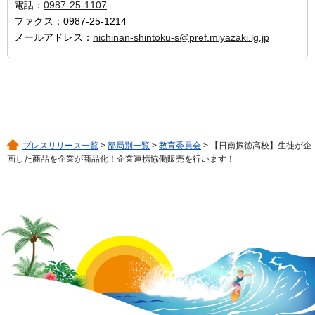
電話：
0987-25-1107
ファクス：0987-25-1214
メールアドレス：
nichinan-shintoku-s@pref.miyazaki.lg.jp
プレスリリース一覧
>
部局別一覧
>
教育委員会
> 【日南振徳高校】生徒が企
画した商品を企業が商品化！企業連携協働販売を行います！