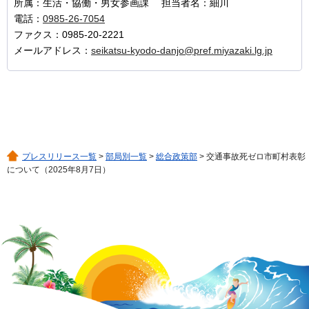
所属：生活・協働・男女参画課 担当者名：細川
電話：
0985-26-7054
ファクス：0985-20-2221
メールアドレス：
seikatsu-kyodo-danjo@pref.miyazaki.lg.jp
プレスリリース一覧
>
部局別一覧
>
総合政策部
> 交通事故死ゼロ市町村表彰
について（2025年8月7日）