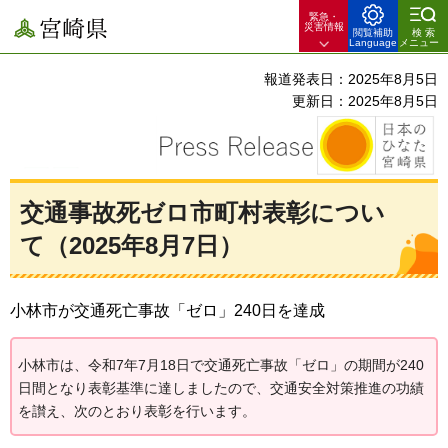
緊急・
宮崎県
災害情報
閲覧補助
検索
Language
メニュー
報道発表日：2025年8月5日
更新日：2025年8月5日
交通事故死ゼロ市町村表彰につい
て（2025年8月7日）
小林市が交通死亡事故「ゼロ」240日を達成
小林市は、令和7年7月18日で交通死亡事故「ゼロ」の期間が240
日間となり表彰基準に達しましたので、交通安全対策推進の功績
を讃え、次のとおり表彰を行います。