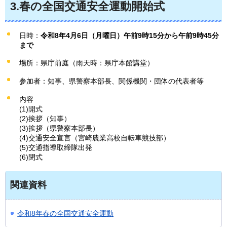
3.春の全国交通安全運動開始式
日時：
令和8年4月6日（月曜日）午前9時15分から午前9時45分
まで
場所：県庁前庭（雨天時：県庁本館講堂）
参加者：知事、県警察本部長、関係機関・団体の代表者等
内容
(1)開式
(2)挨拶（知事）
(3)挨拶（県警察本部長）
(4)交通安全宣言（宮崎農業高校自転車競技部）
(5)交通指導取締隊出発
(6)閉式
関連資料
令和8年春の全国交通安全運動