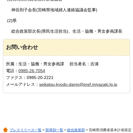
神谷則子会長(宮崎県地域婦人連絡協議会監事)
(2)県
総合政策部次長(県民生活担当)、生活・協働・男女参画課長
お問い合わせ
所属：生活・協働・男女参画課 担当者名：吉浦
電話：
0985-26-7054
ファクス：0985-20-2221
メールアドレス：
seikatsu-kyodo-danjo@pref.miyazaki.lg.jp
プレスリリース一覧
>
部局別一覧
>
総合政策部
> 宮崎県消費者基本計画策定