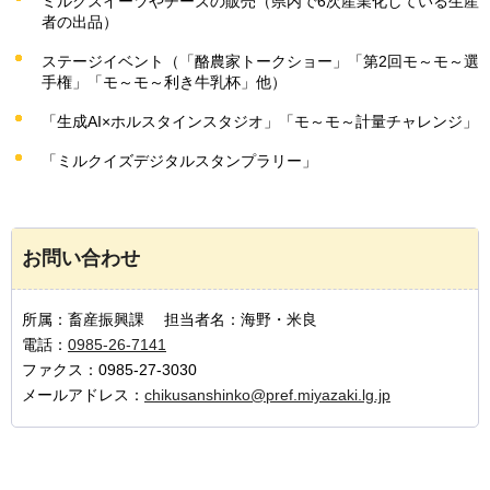
ミルクスイーツやチーズの販売（県内で6次産業化している生産
者の出品）
ステージイベント（「酪農家トークショー」「第2回モ～モ～選
手権」「モ～モ～利き牛乳杯」他）
「生成AI×ホルスタインスタジオ」「モ～モ～計量チャレンジ」
「ミルクイズデジタルスタンプラリー」
お問い合わせ
所属：畜産振興課 担当者名：海野・米良
電話：
0985-26-7141
ファクス：0985-27-3030
メールアドレス：
chikusanshinko@pref.miyazaki.lg.jp