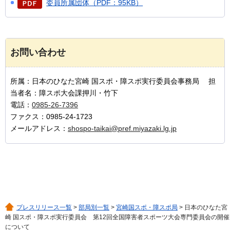
委員所属団体（PDF：95KB）
お問い合わせ
所属：日本のひなた宮崎 国スポ・障スポ実行委員会事務局 担
当者名：障スポ大会課押川・竹下
電話：
0985-26-7396
ファクス：0985-24-1723
メールアドレス：
shospo-taikai@pref.miyazaki.lg.jp
プレスリリース一覧
>
部局別一覧
>
宮崎国スポ・障スポ局
> 日本のひなた宮
崎 国スポ・障スポ実行委員会 第12回全国障害者スポーツ大会専門委員会の開催
について