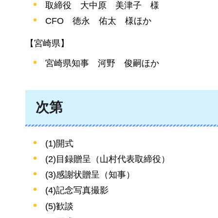
取締役
大
中原
美
津子
様
CFO
徳
永
佑
太
様ほか
【宮崎県】
宮崎県知事
河
野
俊
嗣ほか
次第
(1)開式
(2)目録贈呈（山村代表取締役）
(3)感謝状贈呈（知事）
(4)記念写真撮影
(5)歓談