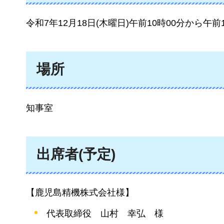
令和7年12月18日(木曜日)午前10時00分から午前
場所
知事室
出席者(予定)
【鹿児島精機株式会社様】
代表取締役
山
村
幸
弘
様