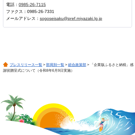
電話：
0985-26-7115
ファクス：0985-26-7331
メールアドレス：
sogoseisaku@pref.miyazaki.lg.jp
プレスリリース一覧
>
部局別一覧
>
総合政策部
> 「企業版ふるさと納税」感
謝状贈呈式について（令和8年6月9日実施）