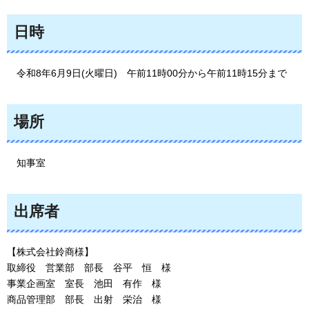
日時
令
和8年6月9日(火曜日)
午
前11時00分から午前11時15分まで
場所
知
事室
出席者
【株式会社鈴商様】
取締役
営
業部
部
長
谷
平
恒
様
事
業企画室
室
長
池
田
有
作
様
商
品管理部
部
長
出
射
栄
治
様