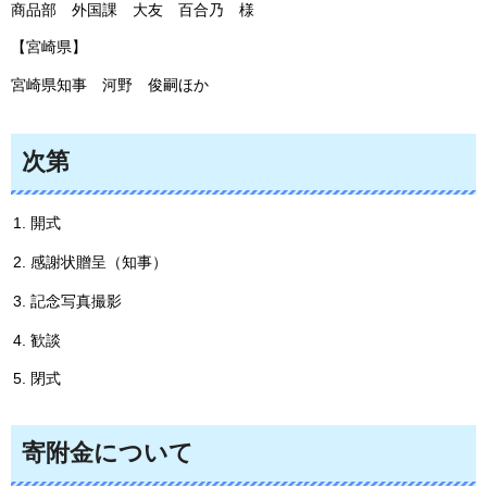
商
品部
外
国課
大
友
百
合乃
様
【宮崎県】
宮崎県知事
河
野
俊
嗣ほか
次第
開式
感謝状贈呈（知事）
記念写真撮影
歓談
閉式
寄附金について