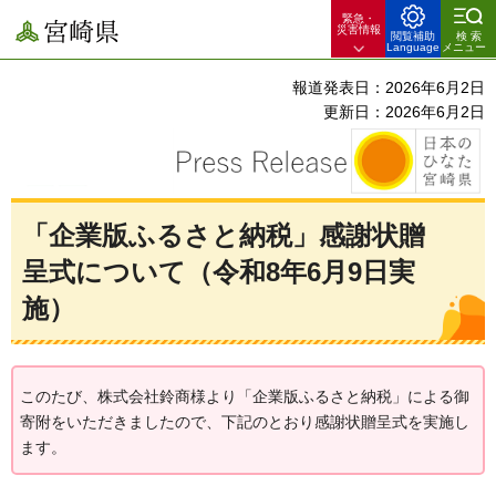
緊急・
宮崎県
災害情報
閲覧補助
検索
Language
メニュー
報道発表日：2026年6月2日
更新日：2026年6月2日
「企業版ふるさと納税」感謝状贈
呈式について（令和8年6月9日実
施）
このたび、株式会社鈴商様より「企業版ふるさと納税」による御
寄附をいただきましたので、下記のとおり感謝状贈呈式を実施し
ます。