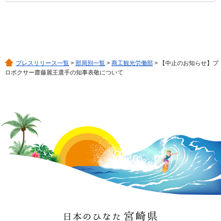
プレスリリース一覧
>
部局別一覧
>
商工観光労働部
> 【中止のお知らせ】プ
ロボクサー齋藤麗王選手の知事表敬について
日本のひなた 宮崎県