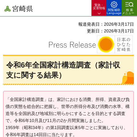
緊急・
宮崎県
災害情報
閲覧補助
検索
Language
メニュー
報道発表日：2026年3月17日
更新日：2026年3月17日
令和6年全国家計構造調査（家計収
支に関する結果）
「全国家計構造調査」は、家計における消費、所得、資産及び負
債の実態を総合的に把握し、世帯の所得分布及び消費の水準、構
造等を全国的及び地域別に明らかにすることを目的とする調査
で、令和6年10月及び11月の2か月間実施しました。
1959年（昭和34年）の第1回調査以来5年ごとに実施しており、
令和6年調査は14回目に当たります。