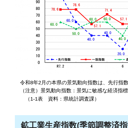
令和8年2月の本県の景気動向指数は、先行指数80
（注意）景気動向指数：景気に敏感な経済指標
（
1-1表
資料：県統計調査課）
鉱工業生産指数(季節調整済