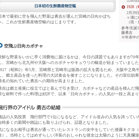
江田信
1928
2月2
日本で最初に空を飛んだ野菜は勇吉が運んだ宮崎の日向かぼち
ヶ浦に
ゃ。これが生鮮農産物空輸のはじまりです。
（現・
参考/生誕
藤勇吉
※年表中
空飛ぶ日向カボチャ
新鮮な野菜をいかに早く消費地に届けるかは、今日の課題でもありますが70
し、宮崎から北九州や大阪へのカボチャやキュウリの輸送が始まっていました
1927（昭和2）年5月、宮崎県と宮崎市は販路の拡大を図るため、大阪中之
し、郷土産品を使った料理の大試食会を催すことになりました。その宣伝効果
時名の知れていた勇吉への期待が高まりました。
勇吉は郷土発展に役立てばと喜んで引き受け、カボチャなどの産品を積んだ飛
鮮な材料で作った料理は好評で、以来「日向カボチャ」の人気が一段と高まり
雑誌の人気投票 飛行部門で1位になるなど、アイドル並みの人気を誇ってい
当時多くの新聞や雑誌にも取り上げられ、話題となりました。
気になるお相手は勇吉が通っていたレストランの女中をしていた後藤キクヨ（
姓）。当時としてはめずらしい洋装のおしゃれな彼女は太陽のように天真爛漫