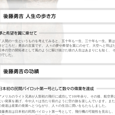
「人間の一生というものを考えてみると、五十年も一生、三十年も一生。要は
けどころだ」勇吉の言葉です。 人々の夢や希望を翼にのせて、大空へと羽ばた
日本の空の開拓者として風のように駆け抜けた彼の人生はあまりにも短く、 
のでした。
アメリカのライト兄弟が人類初の飛行に成功して100年余り。その後、航空界
じい発展を遂げ、今や人々は当たり前のように空の旅を楽しんでいます。また
の発達は産業の発展へとつながり、人々の生活に潤いをもたらしました。
後藤勇吉は日本初の民間パイロット第一号として、飛行機の可能性を見出し、