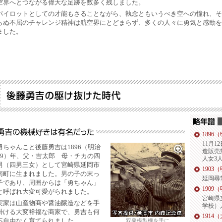
空界へとつながる偉大な足跡を数多く残しました。
パイロットとしての才能もさることながら、執念ともいうべき空への憧れ、そ
らぬ不屈のチャレンジ精神は航空界にとどまらず、多くの人々に勇気と感動を
ました。
1896
11月
勇ちゃんこと後藤勇吉は1896（明治
造販売
29）年、父・吉太郎 母・チカの四
人女3
男（四男三女）として宮崎県延岡市
1903
南町に生まれました。男の子の末っ
延岡尋
子であり、周囲からは「勇ちゃん」
1909
と呼ばれ大変可愛がられました。
宮崎県
実家は山産物商や醤油醸造などを手
学校）
掛ける大変裕福な商家で、勇吉も何
1914
双発模型機を手に
不自由なく育てられました。