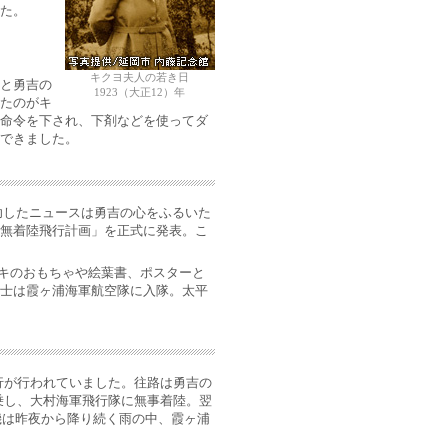
た。
キクヨ夫人の若き日
と勇吉の
1923（大正12）年
たのがキ
命令を下され、下剤などを使ってダ
できました。
成功したニュースは勇吉の心をふるいた
無着陸飛行計画」を正式に発表。こ
リキのおもちゃや絵葉書、ポスターと
士は霞ヶ浦海軍航空隊に入隊。太平
行が行われていました。往路は勇吉の
乗し、大村海軍飛行隊に無事着陸。翌
行機は昨夜から降り続く雨の中、霞ヶ浦