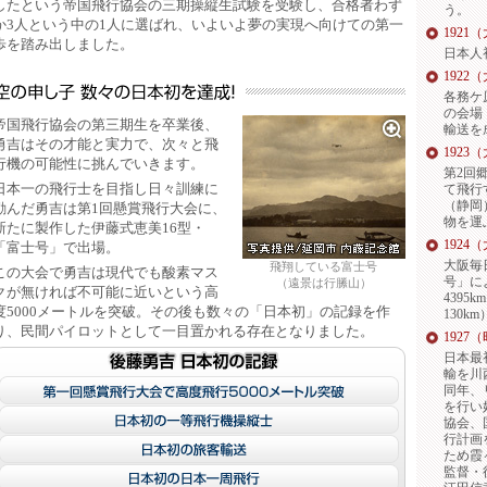
したという帝国飛行協会の三期操縦生試験を受験し、合格者わず
う。
か3人という中の1人に選ばれ、いよいよ夢の実現へ向けての第一
1921
歩を踏み出しました。
日本人
1922
各務ケ
の会場
帝国飛行協会の第三期生を卒業後、
輸送を
勇吉はその才能と実力で、次々と飛
1923
行機の可能性に挑んでいきます。
第2回
日本一の飛行士を目指し日々訓練に
て飛行
（静岡
励んだ勇吉は第1回懸賞飛行大会に、
物を運
新たに製作した伊藤式恵美16型・
1924
「富士号」で出場。
大阪毎
飛翔している富士号
この大会で勇吉は現代でも酸素マス
号」に
（遠景は行縢山）
クが無ければ不可能に近いという高
4395
度5000メートルを突破。その後も数々の「日本初」の記録を作
130k
り、民間パイロットとして一目置かれる存在となりました。
1927
日本最
輸を川
同年、
を行い
協会、
行計画
ため霞
監督・