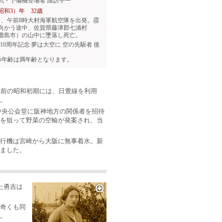
武・予備機登場者 諏訪宇一
（昭和3）年 32歳
9日、午前8時大村海軍航空隊を出発。霞
向かう途中、佐賀県藤津郡七浦村
鹿島市）の山中に墜落し死亡。
110周年記念 夢は大空に 空の先駆者 後
の年齢は満年齢となります。
年前の昭和初期には、日豊線を利用
。
島中央公会堂に阪神地方の関係者を招待
を狙って野菜の空輸が発案され、当
行機は宮崎から大阪に無事着水。新
ました。
た勇吉は
奇くも同
。