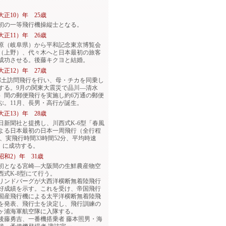
（大正10）年 25歳
初の一等飛行機操縦士となる。
（大正11）年 26歳
原（岐阜県）から平和記念東京博覧会
（上野）、代々木へと日本最初の旅客
成功させる。後藤キクヨと結婚。
（大正12）年 27歳
郷土訪問飛行を行い、母・チカを同乗し
する。9月の関東大震災で品川―清水
）間の郵便飛行を実施し約6万通の郵便
ぶ。11月、長男・高行が誕生。
（大正13）年 28歳
日新聞社と提携し、川西式K-6型「春風
よる日本最初の日本一周飛行（全行程
km、実飛行時間33時間52分、平均時速
m）に成功する。
（昭和2）年 31歳
初となる宮崎―大阪間の生鮮農産物空
西式K-8型にて行う。
リンドバーグが大西洋横断無着陸飛行
好成績を示す。これを受け、帝国飛行
国産飛行機による太平洋横断無着陸飛
を発表、飛行士を決定し、飛行訓練の
ヶ浦海軍航空隊に入隊する。
後藤勇吉、一番機搭乗者 藤本照男・海