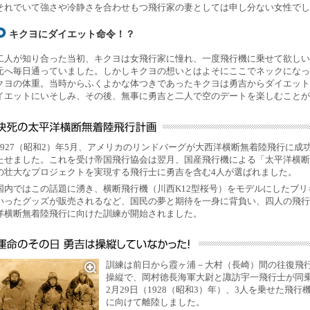
それでいて強さや冷静さを合わせもつ飛行家の妻としては申し分ない女性でし
キクヨにダイエット命令！
？
二人が知り合った当初、キクヨは女飛行家に憧れ、一度飛行機に乗せて欲しい
元へ毎日通っていました。しかしキクヨの想いとはよそにここでネックになっ
クヨの体重。当時からふくよかな体つきであったキクヨは勇吉からダイエット
イエットにいそしみ、その後、無事に勇吉と二人で空のデートを楽しむことが
1927（昭和2）年5月、アメリカのリンドバーグが大西洋横断無着陸飛行に
たせました。これを受け帝国飛行協会は翌月、国産飛行機による「太平洋横断
の壮大なプロジェクトを実現する飛行士に勇吉を含む4人が選ばれました。
国内ではこの話題に湧き、横断飛行機（川西K12型桜号）をモデルにしたブ
いったグッズが販売されるなど、国民の夢と期待を一身に背負い、四人の飛行
洋横断無着陸飛行に向けた訓練が開始されました。
訓練は前日から霞ヶ浦－大村（長崎）間の往復飛
操縦で、岡村徳長海軍大尉と諏訪宇一飛行士が同
2月29日（1928（昭和3）年）、3人を乗せた飛
に向けて離陸しました。