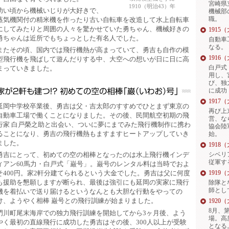
宮崎県
1910（明治43）年
幼い頃から機械いじりが大好きで、
機械部
職。
蒸気機関付の精米機を作ったり古い自転車を改造して水上自転車
にしてみたりと周囲の人々を驚かせていた勇ちゃん、機械好きの
1915
勇ちゃんは近所でもちょっとした有名人でした。
自動車
なる。
またその頃、国内では飛行機熱が高まっていて、勇吉も自作の模
1916
型飛行機を飛ばして遊んだりする中、大空への想いが日に日に高
白戸式
まっていきました。
用し、
び、独
に成功
1917
延岡中学校卒業後、勇吉は父・吉太郎のすすめでひとまず東京の
再び上
自動車工場で働くことになりました。その後、民間航空初期の飛
営、な
行家 白戸榮之助と出会い、ついに夢にまでみた飛行機制作に携わ
協会陸
ることになり、勇吉の飛行機熱もますますヒートアップしていき
始。
ました。
1918
シベリ
勇吉にとって、初めての空の相棒となったのは水上飛行機インデ
従軍す
ィアン60馬力・白戸式「巌号」。巌号のレンタル料は当時でおよ
1919
そ400円。家2軒分建てられるという大金でした。勇吉は父に何度
も援助を懇願しますが断られ、最後は強引にも延岡の実家に飛行
除隊と
師とし
機を着払いで送り届けるというなんとも大胆な行動をやっての
け、ようやく相棒 巌号との飛行訓練が始まりました。
1920
8月、
門川町尾末海岸での独力飛行訓練を開始してから3ヶ月後、よう
場。高
やく最初の直線飛行に成功した勇吉はその後、300人以上が受験
となる