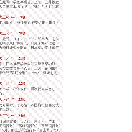
立延岡中学校卒業後、上京。三井物産
の自動車工場（現・（株）ヤナセ）就
（大正4）年 19歳
工場退社。飛行家 白戸榮之助の助手と
（大正5）年 20歳
「巌号」（インディアン60馬力）を借
宮崎県東臼杵郡門川町尾末海岸に運
力飛行練習を開始。日本初の直線飛行
（大正6）年 21歳
京。日本飛行学校自動車練習部の経
らびに教官を務める。11月、帝国飛行
軍依託第3期操縦生に合格。訓練を開
（大正7）年 22歳
ア出兵に召集され、看護補充兵として
る。
（大正8）年 23歳
なり帰郷。その後、帝国飛行協会の技
て上京。
（大正9）年 24歳
第1回懸賞飛行大会に「富士号」で出
度飛行1位、高速飛行2位、高等飛行1位
。9月、郷土訪問旅行を「富士号」で行