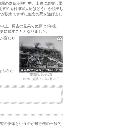
濃霧の為低空飛行中、山腹に激突し墜
揮官 岡村海軍大尉はどうにか脱出し
けが脱出できずに無念の死を遂げまし
で中止。勇吉の見果てぬ夢は3年後、
史に残すこととなりました。
が変わり
なんらか
墜落現場の写真
1928（昭和3）年2月29日
製の胴体というのが飛行機の一般的