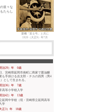
の並々な
もたらし
愛機「富士号」と共に
1920（大正9）年7月
（明治29）年 0歳
12日、宮崎県延岡市南町に商家で醤油醸
業も手掛ける吉太郎・チカの四男（男4
人）として生まれる。
（明治36）年 7歳
常高等小学校入学
（明治42）年 13歳
立延岡中学校（現・宮崎県立延岡高等
入学
（大正3）年 18歳