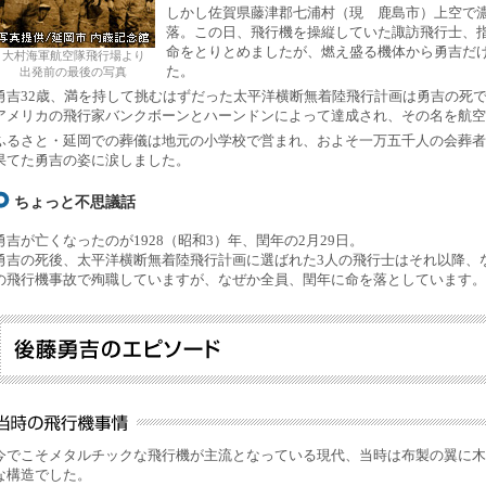
しかし佐賀県藤津郡七浦村（現 鹿島市）上空で
落。この日、飛行機を操縦していた諏訪飛行士、指
命をとりとめましたが、燃え盛る機体から勇吉だ
大村海軍航空隊飛行場より
た。
出発前の最後の写真
勇吉32歳、満を持して挑むはずだった太平洋横断無着陸飛行計画は勇吉の死
アメリカの飛行家バンクボーンとハーンドンによって達成され、その名を航空
ふるさと・延岡での葬儀は地元の小学校で営まれ、およそ一万五千人の会葬者
果てた勇吉の姿に涙しました。
ちょっと不思議話
勇吉が亡くなったのが1928（昭和3）年、閏年の2月29日。
勇吉の死後、太平洋横断無着陸飛行計画に選ばれた3人の飛行士はそれ以降、
の飛行機事故で殉職していますが、なぜか全員、閏年に命を落としています。
今でこそメタルチックな飛行機が主流となっている現代、当時は布製の翼に木
な構造でした。