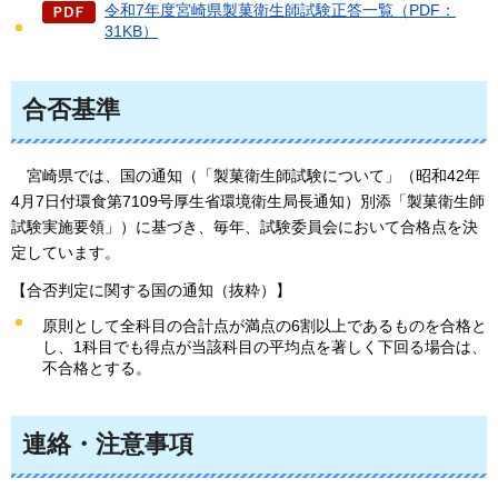
令和7年度宮崎県製菓衛生師試験正答一覧（PDF：
31KB）
合否基準
宮崎県では、国の通知（「製菓衛生師試験について」（昭和42年
4月7日付環食第7109号厚生省環境衛生局長通知）別添「製菓衛生師
試験実施要領」）に基づき、毎年、試験委員会において合格点を決
定しています。
【合否判定に関する国の通知（抜粋）】
原則として全科目の合計点が満点の6割以上であるものを合格と
し、1科目でも得点が当該科目の平均点を著しく下回る場合は、
不合格とする。
連絡・注意事項