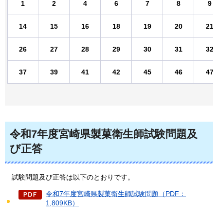
1
2
4
6
7
8
9
14
15
16
18
19
20
21
26
27
28
29
30
31
32
37
39
41
42
45
46
47
令和7年度宮崎県製菓衛生師試験問題及
び正答
試験問題
及び正答は以下のとおりです。
令和7年度宮崎県製菓衛生師試験問題（PDF：
1,809KB）