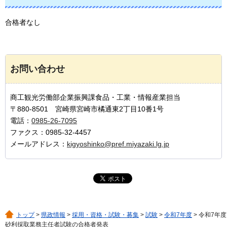
合格者なし
お問い合わせ
商工観光労働部企業振興課食品・工業・情報産業担当
〒880-8501 宮崎県宮崎市橘通東2丁目10番1号
電話：
0985-26-7095
ファクス：0985-32-4457
メールアドレス：
kigyoshinko@pref.miyazaki.lg.jp
トップ
>
県政情報
>
採用・資格・試験・募集
>
試験
>
令和7年度
> 令和7年度
砂利採取業務主任者試験の合格者発表