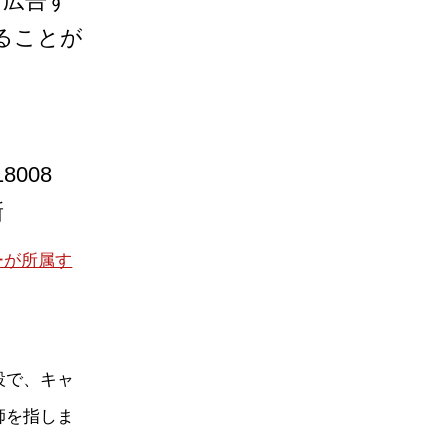
て広告す
することが
008
新
ーが所属す
設で、キャ
師を指しま