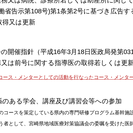
業務又は病院、診療所若しくは助産所に関し
働省告示第108号)第1条第2号に基づき広告
取得又は更新
催指針（平成16年3月18日医政局発第0318
講又は前号に関する指導医の取得若しくは更
コース・メンターとしての活動を行なったコース・メンタ
係のある学会、講座及び講習会等への参加
のコースを策定している県内の専門研修プログラム基幹施
う者として、宮崎県地域医療対策協議会の委嘱を受けた医