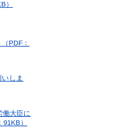
KB）
（PDF：
願いしま
労働大臣に
91KB）